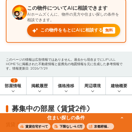
この物件についてAIに相談できます
AIホームズくんに、物件の見方や住まい探しの条件を
相談できます。
この物件をもとにAIに相談する
無料
このページの情報は広告情報ではありません。過去から現在までにLIFULL
HOME'Sに掲載された不動産情報と提携先の地図情報を元に生成した参考情報で
す。情報更新日: 2026/7/29
2
部屋情報
掲載履歴
価格推移
周辺環境
建物概要
募集中の部屋 (賃貸2件)
住まい探しの条件
賃貸
2
件
賃貸住宅すべて
下限なし~4.0万
京都府福知山市