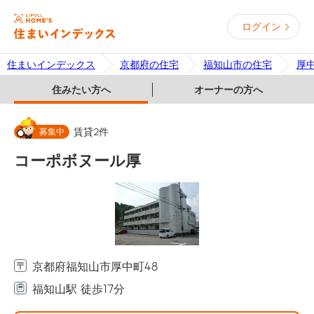
ログイン
住まいインデックス
京都府の住宅
福知山市の住宅
厚
住みたい方へ
オーナーの方へ
募集中
賃貸
2
件
コーポボヌール厚
京都府福知山市厚中町48
福知山駅 徒歩17分