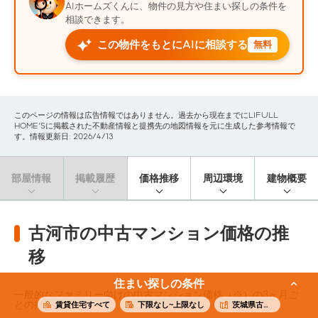
AIホームズくんに、物件の見方や住まい探しの条件を
相談できます。
この物件をもとにAIに相談する
無料
このページの情報は広告情報ではありません。過去から現在までにLIFULL
HOME'Sに掲載された不動産情報と提携先の地図情報を元に生成した参考情報で
す。情報更新日: 2026/4/13
部屋情報
掲載履歴
価格推移
周辺環境
建物概要
古河市の中古マンション価格の推
移
住まい探しの条件
一般的なファミリー向けの中古マンション価格（※）の3ヶ月ご
との推移です。
賃貸住宅すべて
下限なし~上限なし
茨城県古河市