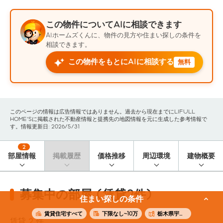
この物件についてAIに相談できます
AIホームズくんに、物件の見方や住まい探しの条件を
相談できます。
この物件をもとにAIに相談する
無料
このページの情報は広告情報ではありません。過去から現在までにLIFULL
HOME'Sに掲載された不動産情報と提携先の地図情報を元に生成した参考情報で
す。情報更新日: 2026/5/31
2
部屋情報
掲載履歴
価格推移
周辺環境
建物概要
募集中の部屋 (賃貸2件)
住まい探しの条件
賃貸住宅すべて
下限なし~10万
栃木県宇都宮市
賃貸
2
件