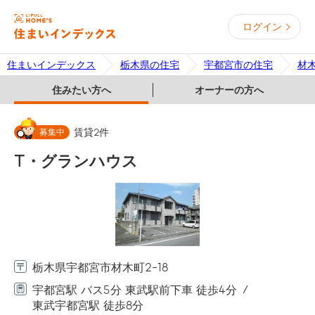
ログイン
住まいインデックス
栃木県の住宅
宇都宮市の住宅
材
住みたい方へ
オーナーの方へ
募集中
賃貸
2
件
T・グランハウス
栃木県宇都宮市材木町2-18
宇都宮駅 バス5分 東武駅前下車 徒歩4分
東武宇都宮駅 徒歩8分