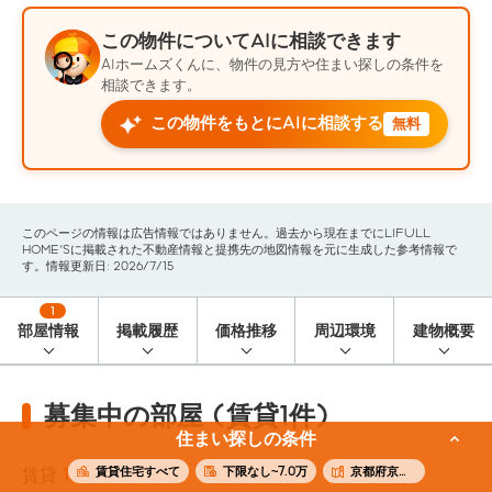
この物件についてAIに相談できます
AIホームズくんに、物件の見方や住まい探しの条件を
相談できます。
この物件をもとにAIに相談する
無料
このページの情報は広告情報ではありません。過去から現在までにLIFULL
HOME'Sに掲載された不動産情報と提携先の地図情報を元に生成した参考情報で
す。情報更新日: 2026/7/15
1
部屋情報
掲載履歴
価格推移
周辺環境
建物概要
募集中の部屋 (賃貸1件)
住まい探しの条件
賃貸住宅すべて
下限なし~7.0万
京都府京都市中京区
賃貸
1
件