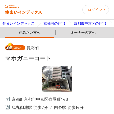
ログイン
住まいインデックス
京都府の住宅
京都市中京区の住宅
住みたい方へ
オーナーの方へ
募集中
賃貸
2
件
マホガニーコート
京都府京都市中京区壺屋町448
烏丸御池駅 徒歩7分
四条駅 徒歩14分