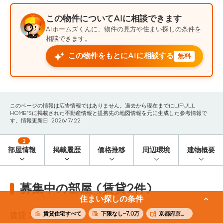
この物件についてAIに相談できます
AIホームズくんに、物件の見方や住まい探しの条件を
相談できます。
この物件をもとにAIに相談する
無料
このページの情報は広告情報ではありません。過去から現在までにLIFULL
HOME'Sに掲載された不動産情報と提携先の地図情報を元に生成した参考情報で
す。情報更新日: 2026/7/22
2
部屋情報
掲載履歴
価格推移
周辺環境
建物概要
募集中の部屋 (賃貸2件)
住まい探しの条件
賃貸住宅すべて
下限なし~7.0万
京都府京都市中京区
賃貸
2
件