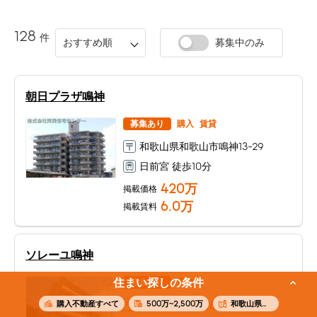
128
件
おすすめ順
募集中のみ
朝日プラザ鳴神
募集あり
購入
賃貸
和歌山県和歌山市鳴神13-29
日前宮 徒歩10分
420
万
掲載価格
6.0
万
掲載賃料
ソレーユ鳴神
住まい探しの条件
募集あり
賃貸
購入不動産すべて
500万~2,500万
和歌山県和歌山市鳴神
和歌山県和歌山市鳴神588-1