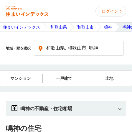
ログイン
住まいインデックス
和歌山県
和歌山市
鳴神
鳴神
地域・駅を選択
マンション
一戸建て
土地
鳴神の不動産・住宅相場
鳴神
の住宅