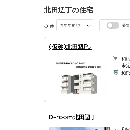
北田辺丁
の住宅
5
おすすめ順
募集
件
(仮称)北田辺PJ
和
未
和歌
D-room北田辺丁
和