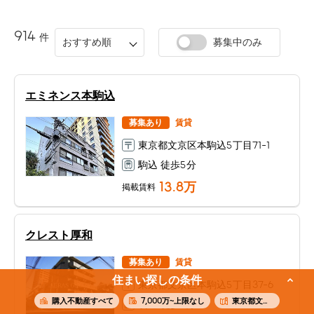
914
件
おすすめ順
募集中のみ
エミネンス本駒込
募集あり
賃貸
東京都文京区本駒込5丁目71-1
駒込 徒歩5分
13.8
万
掲載賃料
クレスト厚和
募集あり
賃貸
住まい探しの条件
東京都文京区本駒込5丁目37-6
購入不動産すべて
7,000万~上限なし
東京都文京区本駒込
駒込 徒歩8分