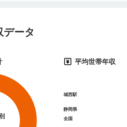
収データ
計
平均世帯年収
城西駅
静岡県
別
全国