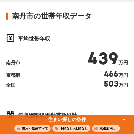
南丹市の世帯年収データ
平均世帯年収
439
南丹市
万円
466
京都府
万円
503
全国
万円
年収別階級別世帯数推計
住まい探しの条件
購入不動産すべて
下限なし~上限なし
京都府南丹市