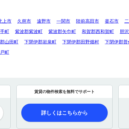
北上市
久慈市
遠野市
一関市
陸前高田市
釜石市
二
手町
紫波郡紫波町
紫波郡矢巾町
和賀郡西和賀町
胆沢
郡山田町
下閉伊郡岩泉町
下閉伊郡田野畑村
下閉伊郡普
戸町
賃貸の物件検索を無料でサポート
詳しくはこちらから