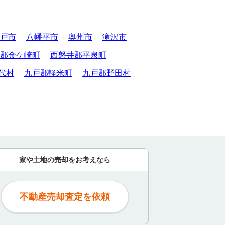
戸市
八幡平市
奥州市
滝沢市
郡金ケ崎町
西磐井郡平泉町
代村
九戸郡軽米町
九戸郡野田村
家や土地の売却をお考えなら
不動産売却査定を依頼