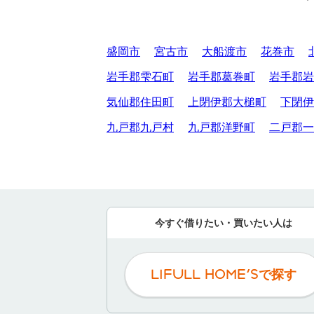
盛岡市
宮古市
大船渡市
花巻市
岩手郡雫石町
岩手郡葛巻町
岩手郡岩
気仙郡住田町
上閉伊郡大槌町
下閉伊
九戸郡九戸村
九戸郡洋野町
二戸郡一
今すぐ借りたい・買いたい人は
LIFULL HOME'Sで探す