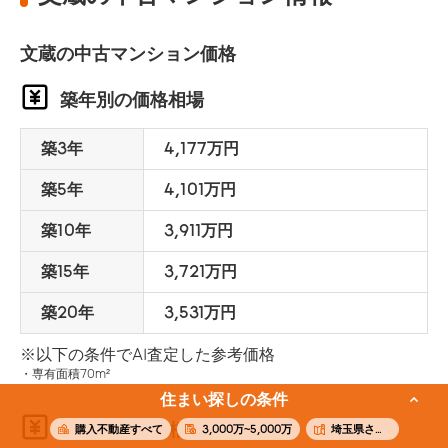
文蔵の中古マンション価格
築年別の価格相場
築3年
4,177万円
築5年
4,101万円
築10年
3,911万円
築15年
3,721万円
築20年
3,531万円
※以下の条件でAI査定した参考価格
専有面積70m²
住まい探しの条件
面積別の価格相場
購入不動産すべて
3,000万~5,000万
埼玉県さいたま市南区文蔵