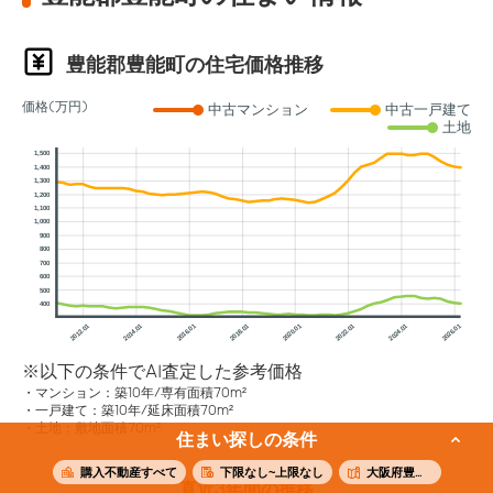
豊能郡豊能町の住宅価格推移
価格(万円)
中古マンション
中古一戸建て
土地
1,500
1,400
1,300
1,200
1,100
1,000
900
800
700
600
500
400
2012.01
2014.01
2016.01
2018.01
2020.01
2022.01
2024.01
2026.01
※以下の条件でAI査定した参考価格
マンション：築10年/専有面積70m²
一戸建て：築10年/延床面積70m²
土地：敷地面積70m²
住まい探しの条件
購入不動産すべて
下限なし~上限なし
大阪府豊能郡豊能町
直近3年間の推移