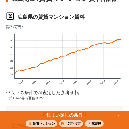
広島県の賃貸マンション賃料
賃料(万円)
13.5
13.0
12.5
12.0
11.5
11.0
2012.01
2014.01
2016.01
2018.01
2020.01
2022.01
2024.01
2026.01
※以下の条件でAI査定した参考価格
築10年/専有面積70m²
直近3年間の賃料推移
住まい探しの条件
賃貸マンション
12万~16万
広島県
広島県の標準的な物件の賃料は直近の3年間で