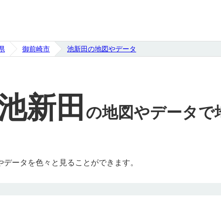
県
御前崎市
池新田の地図やデータ
池新田
の
地図やデータで
やデータを色々と見ることができます。