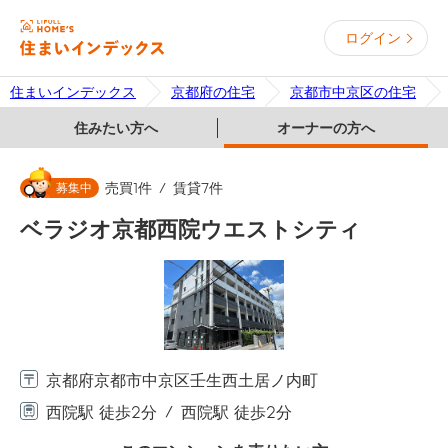
ログイン
住まいインデックス
京都府の住宅
京都市中京区の住宅
住みたい方へ
オーナーの方へ
募集中
売買
1
件
賃貸
7
件
ベラジオ京都西院ウエストシティ
京都府京都市中京区壬生西土居ノ内町
西院駅 徒歩2分
西院駅 徒歩2分