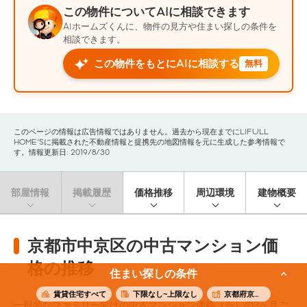
この物件についてAIに相談できます
AIホームズくんに、物件の見方や住まい探しの条件を
相談できます。
この物件をもとにAIに相談する
無料
このページの情報は広告情報ではありません。過去から現在までにLIFULL
HOME'Sに掲載された不動産情報と提携先の地図情報を元に生成した参考情報で
す。情報更新日: 2019/8/30
部屋情報
掲載履歴
価格推移
周辺環境
建物概要
京都市中京区の中古マンション価
格の推移
住まい探しの条件
賃貸住宅すべて
下限なし~上限なし
京都府京都市中京区
一般的なファミリー向けの中古マンション価格（※）の3ヶ月ご