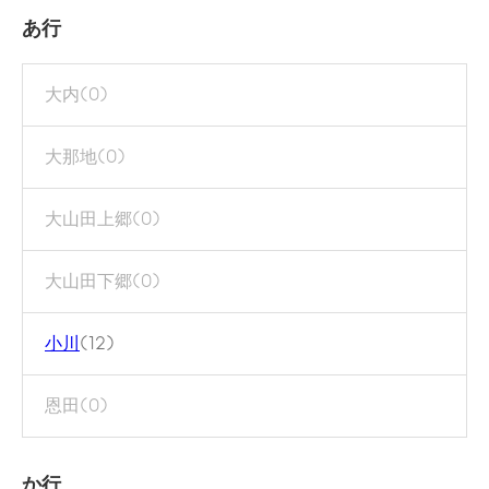
あ行
大内
(0)
大那地
(0)
大山田上郷
(0)
大山田下郷
(0)
小川
(12)
恩田
(0)
か行