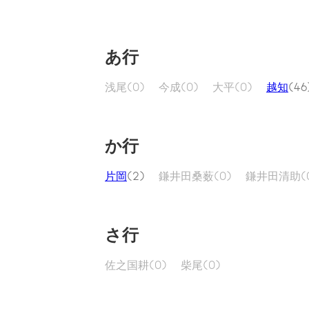
あ行
浅尾
(0)
今成
(0)
大平
(0)
越知
(46
か行
片岡
(2)
鎌井田桑薮
(0)
鎌井田清助
(
さ行
佐之国耕
(0)
柴尾
(0)