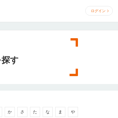
ログイン
を探す
か
さ
た
な
ま
や