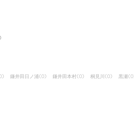
)
0)
鎌井田日ノ浦
(0)
鎌井田本村
(0)
桐見川
(0)
黒瀬
(0