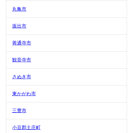
丸亀市
坂出市
善通寺市
観音寺市
さぬき市
東かがわ市
三豊市
小豆郡土庄町