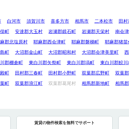
市
白河市
須賀川市
喜多方市
相馬市
二本松市
田村
俣町
安達郡大玉村
岩瀬郡鏡石町
岩瀬郡天栄村
南会津
麻郡北塩原村
耶麻郡西会津町
耶麻郡磐梯町
耶麻郡猪苗
島町
大沼郡金山町
大沼郡昭和村
大沼郡会津美里町
西
川郡棚倉町
東白川郡矢祭町
東白川郡塙町
東白川郡鮫川
殿町
田村郡三春町
田村郡小野町
双葉郡広野町
双葉郡
葉町
双葉郡浪江町
双葉郡葛尾村
相馬郡新地町
相馬郡
賃貸の物件検索を無料でサポート