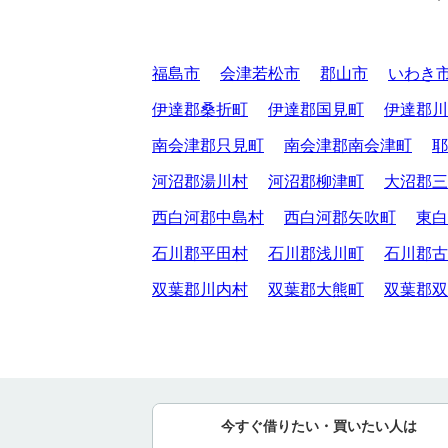
福島市
会津若松市
郡山市
いわき
伊達郡桑折町
伊達郡国見町
伊達郡川
南会津郡只見町
南会津郡南会津町
耶
河沼郡湯川村
河沼郡柳津町
大沼郡三
西白河郡中島村
西白河郡矢吹町
東白
石川郡平田村
石川郡浅川町
石川郡古
双葉郡川内村
双葉郡大熊町
双葉郡双
今すぐ借りたい・買いたい人は