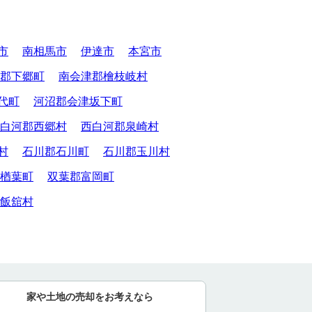
市
南相馬市
伊達市
本宮市
郡下郷町
南会津郡檜枝岐村
代町
河沼郡会津坂下町
白河郡西郷村
西白河郡泉崎村
村
石川郡石川町
石川郡玉川村
楢葉町
双葉郡富岡町
飯舘村
家や土地の売却をお考えなら