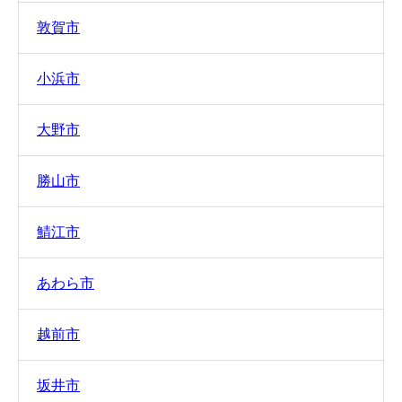
敦賀市
小浜市
大野市
勝山市
鯖江市
あわら市
越前市
坂井市