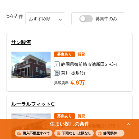
549
件
おすすめ順
募集中のみ
サン駿河
募集あり
賃貸
静岡県御前崎市池新田5193-1
菊川 徒歩1分
4.8
万
掲載賃料
ルーラルフィットC
募集あり
賃貸
住まい探しの条件
静岡県御前崎市池新田4078-1
購入不動産すべて
下限なし~上限なし
静岡県御前崎市
4.2
万
掲載賃料