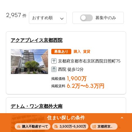
2,957
件
おすすめ順
募集中のみ
アクアプレイス京都西院
募集あり
購入
賃貸
京都府京都市右京区西院日照町75
西院 徒歩12分
1,900
万
掲載価格
6.2
万〜
6.3
万円
掲載賃料
デトム・ワン京都外大南
住まい探しの条件
募集あり
賃貸
購入不動産すべて
3,500万~5,500万
京都府京都市右京区
京都府京都市右京区西院清水町24