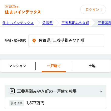
ログイン
住まいインデックス
佐賀県
三養基郡みやき町
三養基
地域・駅を選択
マンション
一戸建て
土地
三養基郡みやき町の一戸建て相場
1,377万円
参考価格