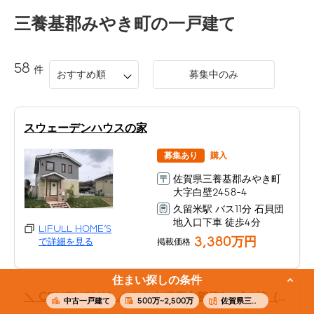
三養基郡みやき町
の一戸建て
58
件
おすすめ順
募集中のみ
スウェーデンハウスの家
募集あり
購入
佐賀県三養基郡みやき町
大字白壁2458-4
久留米駅 バス11分 石貝団
地入口下車 徒歩4分
LIFULL HOME'S
3,380万円
掲載価格
で詳細を見る
住まい探しの条件
＼ CENTURY21 ／ みやき町原古賀第3 全2棟（中原駅）
中古一戸建て
500万~2,500万
佐賀県三養基郡みやき町