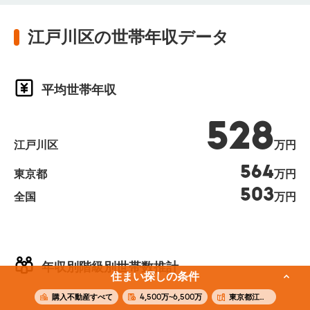
江戸川区の世帯年収データ
平均世帯年収
528
江戸川区
万円
564
東京都
万円
503
全国
万円
年収別階級別世帯数推計
住まい探しの条件
購入不動産すべて
4,500万~6,500万
東京都江戸川区