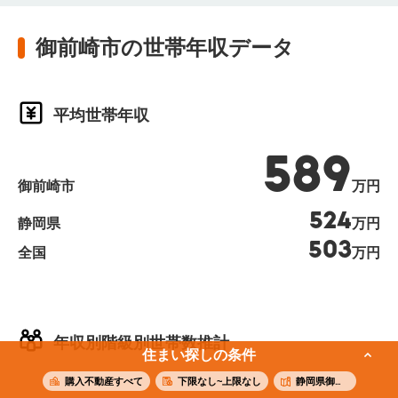
御前崎市の世帯年収データ
平均世帯年収
589
御前崎市
万円
524
静岡県
万円
503
全国
万円
年収別階級別世帯数推計
住まい探しの条件
購入不動産すべて
下限なし~上限なし
静岡県御前崎市