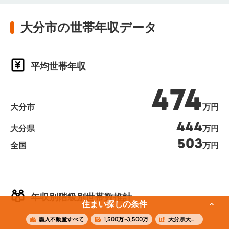
大分市の世帯年収データ
平均世帯年収
474
大分市
万円
444
大分県
万円
503
全国
万円
年収別階級別世帯数推計
住まい探しの条件
購入不動産すべて
1,500万~3,500万
大分県大分市