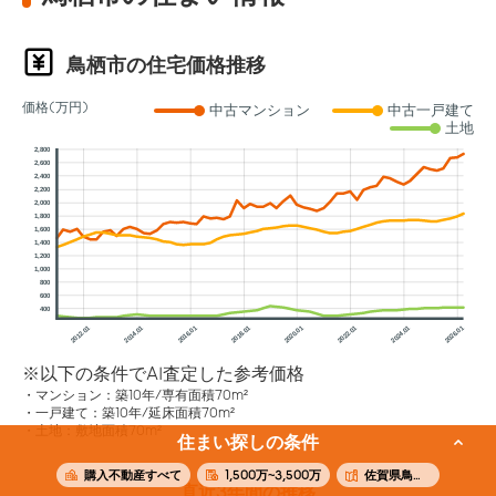
鳥栖市の住宅価格推移
価格(万円)
中古マンション
中古一戸建て
土地
2,800
2,600
2,400
2,200
2,000
1,800
1,600
1,400
1,200
1,000
800
600
400
2012.01
2014.01
2016.01
2018.01
2020.01
2022.01
2024.01
2026.01
※以下の条件でAI査定した参考価格
マンション：築10年/専有面積70m²
一戸建て：築10年/延床面積70m²
土地：敷地面積70m²
住まい探しの条件
購入不動産すべて
1,500万~3,500万
佐賀県鳥栖市
直近3年間の推移