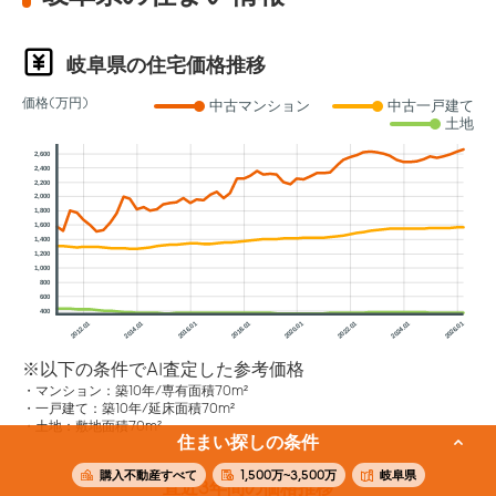
岐阜県の住宅価格推移
価格(万円)
中古マンション
中古一戸建て
土地
2,600
2,400
2,200
2,000
1,800
1,600
1,400
1,200
1,000
800
600
400
2012.01
2014.01
2016.01
2018.01
2020.01
2022.01
2024.01
2026.01
※以下の条件でAI査定した参考価格
マンション：築10年/専有面積70m²
一戸建て：築10年/延床面積70m²
土地：敷地面積70m²
住まい探しの条件
購入不動産すべて
1,500万~3,500万
岐阜県
直近3年間の価格推移