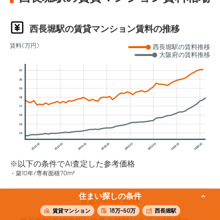
西長堀駅の賃貸マンション賃料の推移
賃料(万円)
西長堀駅の賃料推移
大阪府の賃料推移
21
20
19
18
17
16
15
14
2012.01
2014.01
2016.01
2018.01
2020.01
2022.01
2024.01
2026.01
※以下の条件でAI査定した参考価格
築10年/専有面積70m²
住まい探しの条件
直近3年間の推移
賃貸マンション
18万~50万
西長堀駅