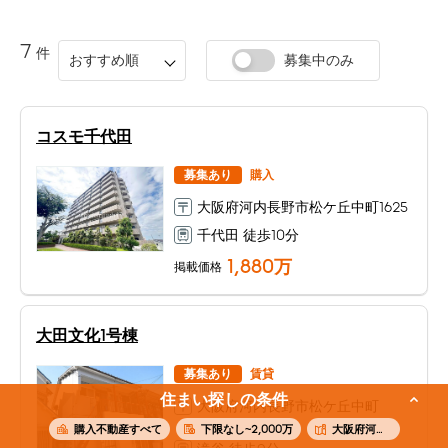
7
件
おすすめ順
募集中のみ
コスモ千代田
募集あり
購入
大阪府河内長野市松ケ丘中町1625
千代田 徒歩10分
1,880
万
掲載価格
大田文化1号棟
募集あり
賃貸
住まい探しの条件
大阪府河内長野市松ケ丘中町
1327-1
購入不動産すべて
下限なし~2,000万
大阪府河内長野市松ケ丘中町