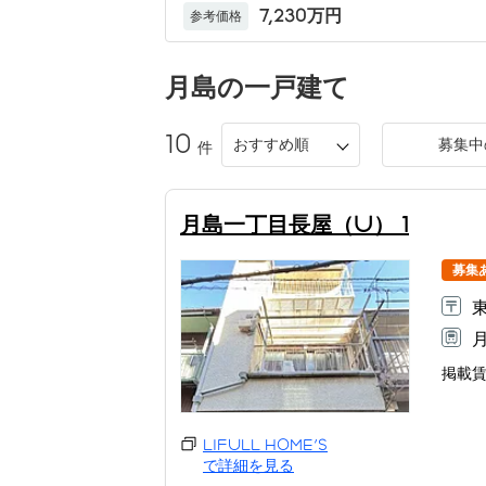
7,230万円
参考価格
月島
の一戸建て
10
おすすめ順
募集中
件
月島一丁目長屋（U） 1
募集
掲載
LIFULL HOME'S
で詳細を見る