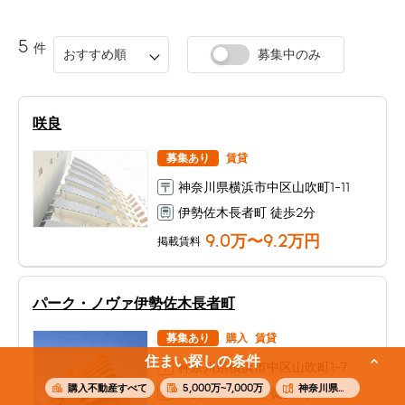
5
件
おすすめ順
募集中のみ
咲良
募集あり
賃貸
神奈川県横浜市中区山吹町1-11
伊勢佐木長者町 徒歩2分
9.0
万〜
9.2
万円
掲載賃料
パーク・ノヴァ伊勢佐木長者町
募集あり
購入
賃貸
住まい探しの条件
神奈川県横浜市中区山吹町1-7
購入不動産すべて
5,000万~7,000万
神奈川県横浜市中区山吹町
伊勢佐木長者町 徒歩1分